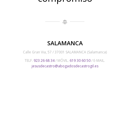
SALAMANCA
Calle Gran Via, 57 / 37001 SALAMANCA (Salamanca)
TELF.
923 26 68 34
/ MÓVIL.
619 30 60 50
/ E-MAIL.
jesusdecastro@abogadosdecastrogil.es