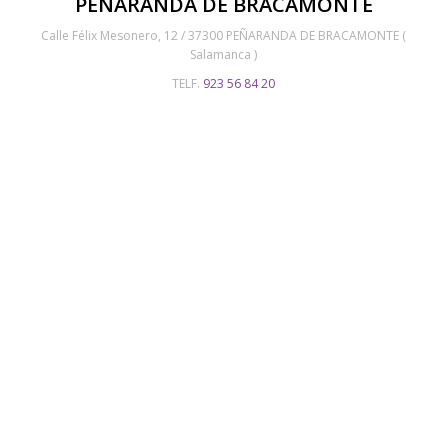
PEÑARANDA DE BRACAMONTE
Calle Félix Mesonero, 12 / 37300 PEÑARANDA DE BRACAMONTE (
Salamanca )
TELF.
923 56 84 20