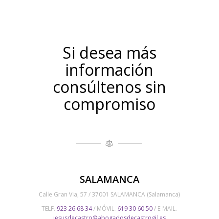
Si desea más
información
consúltenos sin
compromiso
SALAMANCA
Calle Gran Via, 57 / 37001 SALAMANCA (Salamanca)
TELF.
923 26 68 34
/ MÓVIL.
619 30 60 50
/ E-MAIL.
jesusdecastro@abogadosdecastrogil.es