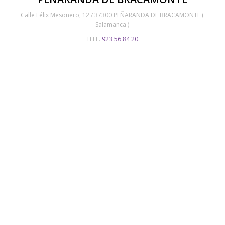
Calle Félix Mesonero, 12 / 37300 PEÑARANDA DE BRACAMONTE (
Salamanca )
TELF.
923 56 84 20