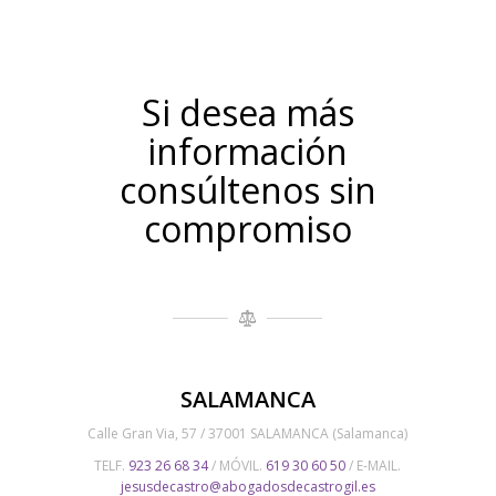
Si desea más
información
consúltenos sin
compromiso
SALAMANCA
Calle Gran Via, 57 / 37001 SALAMANCA (Salamanca)
TELF.
923 26 68 34
/ MÓVIL.
619 30 60 50
/ E-MAIL.
jesusdecastro@abogadosdecastrogil.es